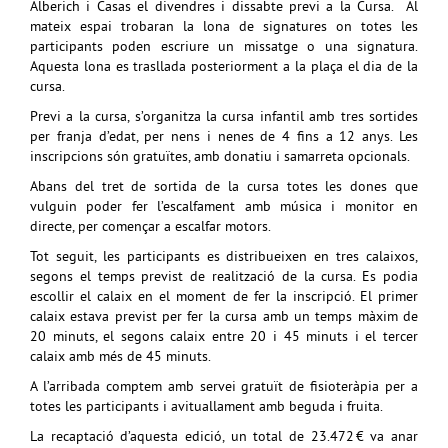
Alberich
i
Casas
el divendres i dissabte previ a la Cursa. Al
mateix espai trobaran la lona de signatures on totes les
participants poden escriure un missatge o una signatura.
Aquesta lona es trasllada posteriorment a la plaça el dia de la
cursa.
Previ a la cursa, s’organitza la cursa infantil amb tres sortides
per franja d’edat, per nens i nenes de 4 fins a 12 anys. Les
inscripcions són gratuïtes, amb donatiu i samarreta opcionals.
Abans del tret de sortida de la cursa totes les dones que
vulguin poder fer l’escalfament amb música i monitor en
directe, per començar a escalfar motors.
Tot seguit, les participants es distribueixen en tres calaixos,
segons el temps previst de realització de la cursa. Es podia
escollir el calaix en el moment de fer la inscripció. El primer
calaix estava previst per fer la cursa amb un temps màxim de
20 minuts, el segons calaix entre 20 i 45 minuts i el tercer
calaix amb més de 45 minuts.
A l’arribada comptem amb servei gratuït de fisioteràpia per a
totes les participants i avituallament amb beguda i fruita.
La recaptació d’aquesta edició, un total de 23.472 € va anar