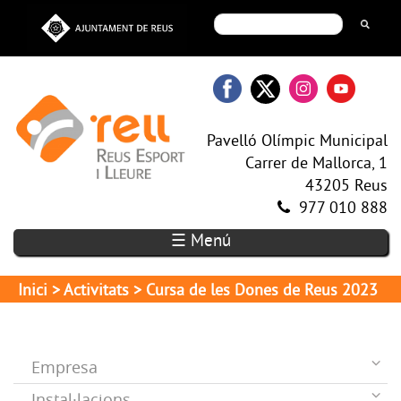
Pavelló Olímpic Municipal
Carrer de Mallorca, 1
43205 Reus
977 010 888
☰ Menú
Inici
>
Activitats
> Cursa de les Dones de Reus 2023
Empresa
Instal·lacions