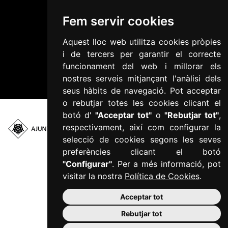
Configurar cookies
Fem servir cookies
Política de Cookies
Política de privacitat
Aquest lloc web utilitza cookies pròpies
i de tercers per garantir el correcte
Informació addicional RGPD
funcionament del web i millorar els
Accessibilitat
nostres serveis mitjançant l'anàlisi dels
Mapa web
seus hàbits de navegació. Pot acceptar
o rebutjar totes les cookies clicant el
botó d'
"Acceptar tot"
o
"Rebutjar tot"
,
respectivament, així com configurar la
Plaça del Mercadal ·
selecció de cookies segons les seves
43201 Reus
preferències clicant el botó
977 010 010
"Configurar"
. Per a més informació, pot
ajuntament@reus.cat
|
visitar la nostra
Política de Cookies
.
reus.cat
Acceptar tot
Rebutjar tot