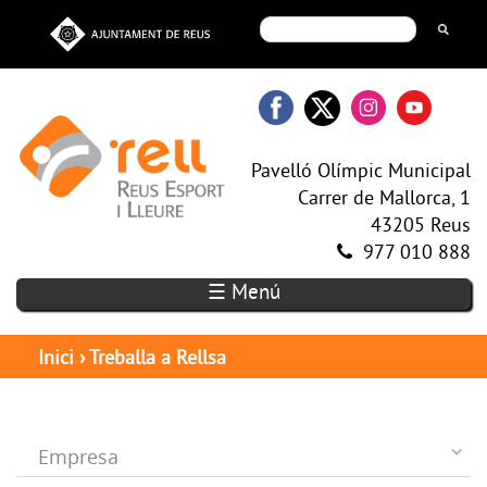
Pavelló Olímpic Municipal
Carrer de Mallorca, 1
43205 Reus
977 010 888
☰ Menú
Inici
›
Treballa a Rellsa
Empresa