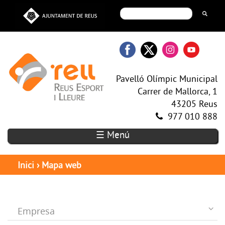
Pavelló Olímpic Municipal
Carrer de Mallorca, 1
43205 Reus
977 010 888
☰ Menú
Inici
›
Mapa web
Empresa