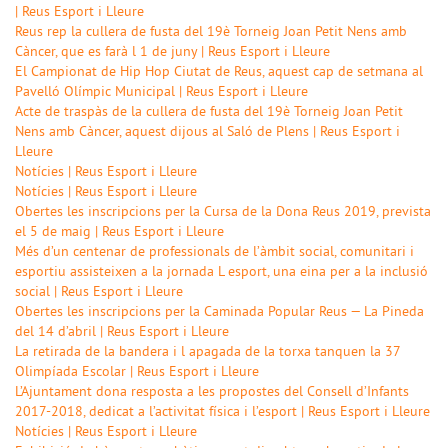
| Reus Esport i Lleure
Reus rep la cullera de fusta del 19è Torneig Joan Petit Nens amb
Càncer, que es farà l 1 de juny | Reus Esport i Lleure
El Campionat de Hip Hop Ciutat de Reus, aquest cap de setmana al
Pavelló Olímpic Municipal | Reus Esport i Lleure
Acte de traspàs de la cullera de fusta del 19è Torneig Joan Petit
Nens amb Càncer, aquest dijous al Saló de Plens | Reus Esport i
Lleure
Notícies | Reus Esport i Lleure
Notícies | Reus Esport i Lleure
Obertes les inscripcions per la Cursa de la Dona Reus 2019, prevista
el 5 de maig | Reus Esport i Lleure
Més d’un centenar de professionals de l’àmbit social, comunitari i
esportiu assisteixen a la jornada L esport, una eina per a la inclusió
social | Reus Esport i Lleure
Obertes les inscripcions per la Caminada Popular Reus — La Pineda
del 14 d’abril | Reus Esport i Lleure
La retirada de la bandera i l apagada de la torxa tanquen la 37
Olimpíada Escolar | Reus Esport i Lleure
L’Ajuntament dona resposta a les propostes del Consell d’Infants
2017-2018, dedicat a l’activitat física i l’esport | Reus Esport i Lleure
Notícies | Reus Esport i Lleure