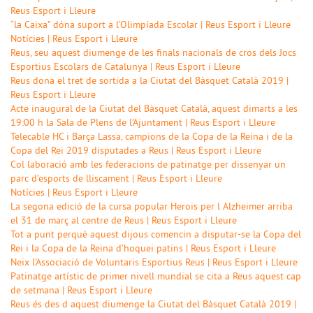
Reus Esport i Lleure
“la Caixa” dóna suport a l’Olimpíada Escolar | Reus Esport i Lleure
Notícies | Reus Esport i Lleure
Reus, seu aquest diumenge de les finals nacionals de cros dels Jocs
Esportius Escolars de Catalunya | Reus Esport i Lleure
Reus dona el tret de sortida a la Ciutat del Bàsquet Català 2019 |
Reus Esport i Lleure
Acte inaugural de la Ciutat del Bàsquet Català, aquest dimarts a les
19:00 h la Sala de Plens de l’Ajuntament | Reus Esport i Lleure
Telecable HC i Barça Lassa, campions de la Copa de la Reina i de la
Copa del Rei 2019 disputades a Reus | Reus Esport i Lleure
Col laboració amb les federacions de patinatge per dissenyar un
parc d’esports de lliscament | Reus Esport i Lleure
Notícies | Reus Esport i Lleure
La segona edició de la cursa popular Herois per l Alzheimer arriba
el 31 de març al centre de Reus | Reus Esport i Lleure
Tot a punt perquè aquest dijous comencin a disputar-se la Copa del
Rei i la Copa de la Reina d’hoquei patins | Reus Esport i Lleure
Neix l’Associació de Voluntaris Esportius Reus | Reus Esport i Lleure
Patinatge artístic de primer nivell mundial se cita a Reus aquest cap
de setmana | Reus Esport i Lleure
Reus és des d aquest diumenge la Ciutat del Bàsquet Català 2019 |