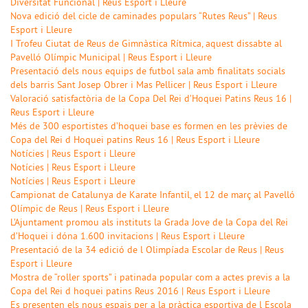
Diversitat Funcional | Reus Esport i Lleure
Nova edició del cicle de caminades populars “Rutes Reus” | Reus
Esport i Lleure
I Trofeu Ciutat de Reus de Gimnàstica Rítmica, aquest dissabte al
Pavelló Olímpic Municipal | Reus Esport i Lleure
Presentació dels nous equips de futbol sala amb finalitats socials
dels barris Sant Josep Obrer i Mas Pellicer | Reus Esport i Lleure
Valoració satisfactòria de la Copa Del Rei d’Hoquei Patins Reus 16 |
Reus Esport i Lleure
Més de 300 esportistes d’hoquei base es formen en les prèvies de
Copa del Rei d Hoquei patins Reus 16 | Reus Esport i Lleure
Notícies | Reus Esport i Lleure
Notícies | Reus Esport i Lleure
Notícies | Reus Esport i Lleure
Campionat de Catalunya de Karate Infantil, el 12 de març al Pavelló
Olímpic de Reus | Reus Esport i Lleure
L’Ajuntament promou als instituts la Grada Jove de la Copa del Rei
d’Hoquei i dóna 1.600 invitacions | Reus Esport i Lleure
Presentació de la 34 edició de l Olimpíada Escolar de Reus | Reus
Esport i Lleure
Mostra de “roller sports” i patinada popular com a actes previs a la
Copa del Rei d hoquei patins Reus 2016 | Reus Esport i Lleure
Es presenten els nous espais per a la pràctica esportiva de l Escola