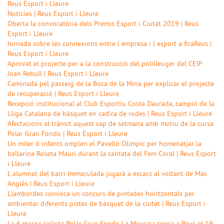
Reus Esport i Lleure
Notícies | Reus Esport i Lleure
Oberta la convocatòria dels Premis Esport i Ciutat 2019 | Reus
Esport i Lleure
Jornada sobre les connexions entre l empresa i l esport a firaReus |
Reus Esport i Lleure
Aprovat el projecte per a la construcció del polilleuger del CEIP
Joan Rebull | Reus Esport i Lleure
Caminada pel passeig de la Boca de la Mina per explicar el projecte
de recuperació | Reus Esport i Lleure
Recepció institucional al Club Esportiu Costa Daurada, campió de la
Lliga Catalana de bàsquet en cadira de rodes | Reus Esport i Lleure
Afectacions al trànsit aquest cap de setmana amb motiu de la cursa
Polar Gran Fondo | Reus Esport i Lleure
Un miler d infants omplen el Pavelló Olímpic per homenatjar la
ballarina Roseta Mauri durant la cantata del Fem Coral | Reus Esport
i Lleure
L alumnat del barri Immaculada jugarà a escacs al voltant de Mas
Anglès | Reus Esport i Lleure
Llambordes convoca un concurs de pintades horitzontals per
ambientar diferents pistes de bàsquet de la ciutat | Reus Esport i
Lleure