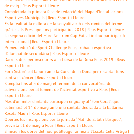
La 6 marxa ciclista Polar Gran Fondo La Mussara torna a Reus el 19
de maig | Reus Esport i Lleure
Completada la primera fase de redacció del Mapa d’Instal lacions
Esportives Municipals | Reus Esport i Lleure
Es fa realitat la millora de la senyalització dels camins del terme
gràcies als Pressupostos participatius 2018 | Reus Esport i Lleure
La segona edició del Mare Nostrum Cup Futsal inclou participació
internacional | Reus Esport i Lleure
Primera edició de Sport Challenge Reus, trobada esportiva
d’alumnat de secundària | Reus Esport i Lleure
Darrers dies per inscriure’s a la Cursa de la Dona Reus 2019 | Reus
Esport i Lleure
Forn Sistaré col labora amb la Cursa de la Dona per recaptar fons
contra el càncer | Reus Esport i Lleure
S amplia fins al 3 de maig el termini de la convocatòria de
subvencions per al foment de l’activitat esportiva a Reus | Reus
Esport i Lleure
Més d’un miler d’infants participen enguany al “Fem Coral”, que
culminarà el 14 de maig amb una cantata dedicada a la ballarina
Roseta Mauri | Reus Esport i Lleure
Obertes les inscripcions per la jornada “Matí de Salut i Bàsquet”,
prevista l’1 de maig a Reus | Reus Esport i Lleure
S’inicien les obres del nou polilleuger annex a l’Escola Cèlia Artiga |