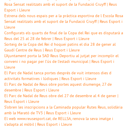
Rosa Sensat realitzats amb el suport de la Fundació Cruyff | Reus
Esport i Lleure
Estrena dels nous espais per a la pràctica esportiva de l Escola Rosa
Sensat realitzats amb el suport de la Fundació Cruyff | Reus Esport i
Lleure
Configurats els quarts de final de la Copa del Rei que es disputarà a
Reus del 25 al 28 de febrer | Reus Esport i Lleure
Sorteig de la Copa del Rei d hoquei patins el dia 28 de gener al
Gaudí Centre de Reus | Reus Esport i Lleure
L’Ajuntament porta la SAD Reus Deportiu al jutjat per incomplir el
conveni i no pagar per l’ús de l’estadi municipal | Reus Esport i
Lleure
El Parc de Nadal tanca portes després de vuit intensos dies d
activitats formatives i lúdiques | Reus Esport i Lleure
El Parc de Nadal de Reus obre portes aquest diumenge, 27 de
desembre | Reus Esport i Lleure
El Parc de Nadal de Reus obre del 27 de desembre al 4 de gener |
Reus Esport i Lleure
S’obren les inscripcions a la Caminada popular Rutes Reus, solidària
amb la Marató de TV3 | Reus Esport i Lleure
El web www.reusesport.cat, de RELLSA, renova la seva imatge i
s’adapta al mòbil | Reus Esport i Lleure