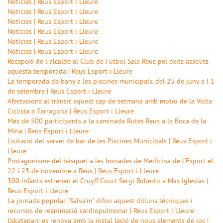
Notícies | Reus Esport i Lleure
Notícies | Reus Esport i Lleure
Notícies | Reus Esport i Lleure
Notícies | Reus Esport i Lleure
Notícies | Reus Esport i Lleure
Notícies | Reus Esport i Lleure
Recepció de l alcalde al Club de Futbol Sala Reus pel èxits assolits
aquesta temporada | Reus Esport i Lleure
La temporada de bany a les piscines municipals, del 25 de juny a l 1
de setembre | Reus Esport i Lleure
Afectacions al trànsit aquest cap de setmana amb motiu de la Volta
Ciclista a Tarragona | Reus Esport i Lleure
Més de 500 participants a la caminada Rutes Reus a la Boca de la
Mina | Reus Esport i Lleure
Licitació del servei de bar de les Piscines Municipals | Reus Esport i
Lleure
Protagonisme del bàsquet a les Jornades de Medicina de l’Esport el
22 i 23 de novembre a Reus | Reus Esport i Lleure
300 infants estrenen el Cruyff Court Sergi Roberto a Mas Iglesias |
Reus Esport i Lleure
La jornada popular “Salva’m” difon aquest dilluns tècniques i
recursos de reanimació cardiopulmonar | Reus Esport i Lleure
L’skateparc es renova amb la instal lació de nous elements de joc |