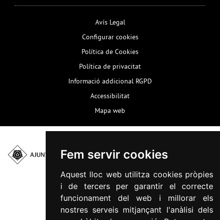
Avís Legal
Configurar cookies
Política de Cookies
Política de privacitat
Informació addicional RGPD
Accessibilitat
Mapa web
Fem servir cookies
Plaça del Mercadal ·
43201 Reus
Aquest lloc web utilitza cookies pròpies
977 010 010
i de tercers per garantir el correcte
ajuntament@reus.cat
|
funcionament del web i millorar els
reus.cat
nostres serveis mitjançant l'anàlisi dels