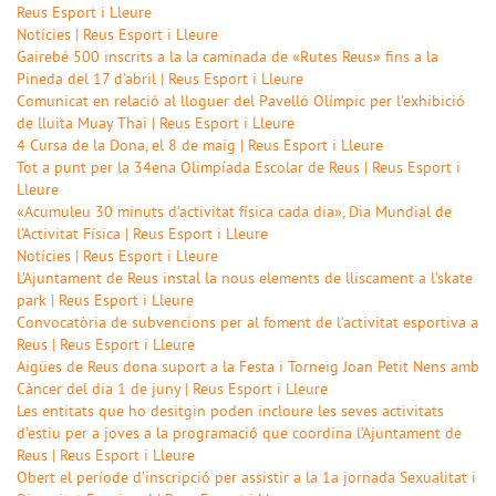
Reus Esport i Lleure
Notícies | Reus Esport i Lleure
Gairebé 500 inscrits a la la caminada de «Rutes Reus» fins a la
Pineda del 17 d’abril | Reus Esport i Lleure
Comunicat en relació al lloguer del Pavelló Olímpic per l’exhibició
de lluita Muay Thai | Reus Esport i Lleure
4 Cursa de la Dona, el 8 de maig | Reus Esport i Lleure
Tot a punt per la 34ena Olimpíada Escolar de Reus | Reus Esport i
Lleure
«Acumuleu 30 minuts d’activitat física cada dia», Dia Mundial de
l’Activitat Física | Reus Esport i Lleure
Notícies | Reus Esport i Lleure
L’Ajuntament de Reus instal la nous elements de lliscament a l’skate
park | Reus Esport i Lleure
Convocatòria de subvencions per al foment de l’activitat esportiva a
Reus | Reus Esport i Lleure
Aigües de Reus dona suport a la Festa i Torneig Joan Petit Nens amb
Càncer del dia 1 de juny | Reus Esport i Lleure
Les entitats que ho desitgin poden incloure les seves activitats
d’estiu per a joves a la programació que coordina l’Ajuntament de
Reus | Reus Esport i Lleure
Obert el període d’inscripció per assistir a la 1a jornada Sexualitat i