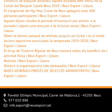
Exhibició de bàsquet acrobàtic aquest dissabte amb motiu de la
Ciutat del Bàsquet Català Reus 2019 | Reus Esport i Lleure
El Campionat de Hip Hop Ciutat de Reus aplegarà unes 600
persones participants | Reus Esport i Lleure
Aquest dijous s’acaba el període d’inscripció per assistir a la
jornada L esport, una eina per a la inclusió social | Reus Esport i
Lleure
Obert el termini perquè les entitats puguin sol licitar l ús d instal
lacions esportives municipals la temporada 2019-2020 | Reus
Esport i Lleure
El Grup de Trastorn Bipolar de Reus tractarà sobre els beneficis de l
activitat física | Reus Esport i Lleure
Notícies | Reus Esport i Lleure
Històric d organitzacions més destacades | Reus Esport i Lleure
BASES GENERALS PROCÉS DE SELECCIÓ ADMINISTRATIU | Reus
Esport i Lleure
Pavelló Olímpic Municipal, Carrer de Mallorca,1 - 43205 Reus
977 010 888
info.esport@reusesport.cat