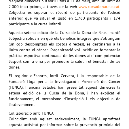
d’aquest dimecres 3 d’abril i fins a l’1 de maig, amb un límit de
2.000 inscripcions, a través de la web
www.cursadonareus.cat
.
L'objectiu és superar el rècord de participants de l’edició
anterior, que va situar el llistó en 1.760 participants i 174
participants a la cursa infantil.
Aquesta setena edició de la Cursa de la Dona de Reus manté
l’objectiu solidari en què els beneficis íntegres que s’obtinguin
(un cop descomptats els costos directes), es destinaran a la
lluita contra el càncer. L’organització vol incidir en fomentar la
pràctica esportiva continuada de les dones així com potenciar
l’esport com a eina per promoure la salut i el benestar de les
dones.
El regidor d'Esports, Jordi Cervera, i la responsable de la
Fundació Lliga per a la Investigació i Prevenció del Càncer
(FUNCA), Francina Saladié, han presentat aquest dimecres la
setena edició de la Cursa de la Dona, i han explicat el
funcionament, el mecanisme d'inscripció i els objectius de
l'esdeveniment.
Col·laboració amb FUNCA
Coincidint amb aquest esdeveniment, la FUNCA aprofitarà
aquesta activitat per informar sobre la prevenció primària del