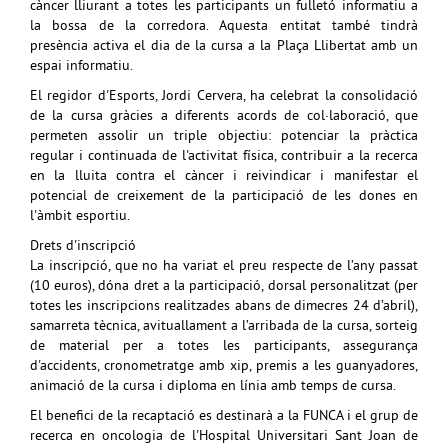
càncer lliurant a totes les participants un fulletó informatiu a
la bossa de la corredora. Aquesta entitat també tindrà
presència activa el dia de la cursa a la Plaça Llibertat amb un
espai informatiu.
El regidor d'Esports, Jordi Cervera, ha celebrat la consolidació
de la cursa gràcies a diferents acords de col·laboració, que
permeten assolir un triple objectiu: potenciar la pràctica
regular i continuada de l'activitat física, contribuir a la recerca
en la lluita contra el càncer i reivindicar i manifestar el
potencial de creixement de la participació de les dones en
l'àmbit esportiu.
Drets d'inscripció
La inscripció, que no ha variat el preu respecte de l’any passat
(10 euros), dóna dret a la participació, dorsal personalitzat (per
totes les inscripcions realitzades abans de dimecres 24 d’abril),
samarreta tècnica, avituallament a l’arribada de la cursa, sorteig
de material per a totes les participants, assegurança
d'accidents, cronometratge amb xip, premis a les guanyadores,
animació de la cursa i diploma en línia amb temps de cursa.
El benefici de la recaptació es destinarà a la FUNCA i el grup de
recerca en oncologia de l'Hospital Universitari Sant Joan de