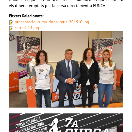
Dona Reus, que es vendrà als seus establiments i que destinarà
els diners recaptats per la cursa directament a FUNCA.
Fitxers Relacionats:
presentacio_cursa_dona_reus_2019_0.jpg
cartell_14.jpg