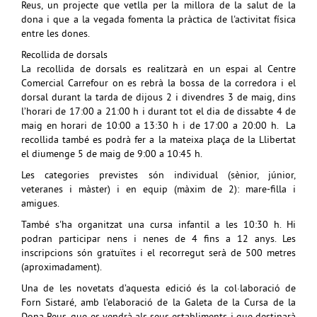
Reus, un projecte que vetlla per la millora de la salut de la
dona i que a la vegada fomenta la pràctica de l'activitat física
entre les dones.
Recollida de dorsals
La recollida de dorsals es realitzarà en un espai al Centre
Comercial Carrefour on es rebrà la bossa de la corredora i el
dorsal durant la tarda de dijous 2 i divendres 3 de maig, dins
l’horari de 17:00 a 21:00 h i durant tot el dia de dissabte 4 de
maig en horari de 10:00 a 13:30 h i de 17:00 a 20:00 h. La
recollida també es podrà fer a la mateixa plaça de la Llibertat
el diumenge 5 de maig de 9:00 a 10:45 h.
Les categories previstes són individual (sènior, júnior,
veteranes i màster) i en equip (màxim de 2): mare-filla i
amigues.
També s'ha organitzat una cursa infantil a les 10:30 h. Hi
podran participar nens i nenes de 4 fins a 12 anys. Les
inscripcions són gratuïtes i el recorregut serà de 500 metres
(aproximadament).
Una de les novetats d’aquesta edició és la col·laboració de
Forn Sistaré, amb l’elaboració de la Galeta de la Cursa de la