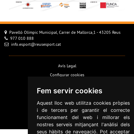
Pavelló Olímpic Municipal, Carrer de Mallorca,1 - 43205 Reus
977 010 888
info.esport@reusesport.cat
Avís Legal
Configurar cookies
Política de Cookies
Fem servir cookies
Política de privacitat
Informació addicional RGPD
Aquest lloc web utilitza cookies pròpies
i de tercers per garantir el correcte
Accessibilitat
funcionament del web i millorar els
Mapa web
nostres serveis mitjançant l'anàlisi dels
seus hàbits de navegació. Pot acceptar