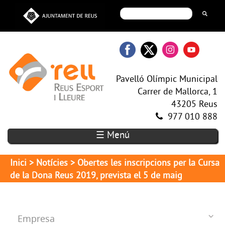
Pavelló Olímpic Municipal
Carrer de Mallorca, 1
43205 Reus
977 010 888
☰ Menú
Inici
>
Notícies
> Obertes les inscripcions per la Cursa
de la Dona Reus 2019, prevista el 5 de maig
Empresa