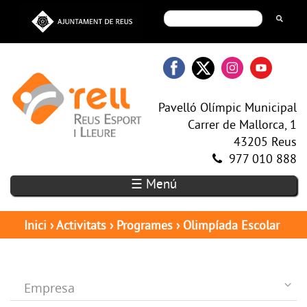
Pavelló Olímpic Municipal
Carrer de Mallorca, 1
43205 Reus
977 010 888
☰ Menú
Inici
›
Activitats
›
Programes
›
Olimpíada Escolar
Empresa