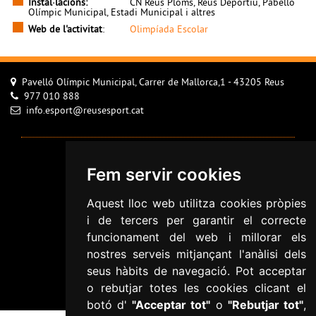
Instal·lacions:
CN Reus Ploms, Reus Deportiu, Pabelló
Olímpic Municipal, Estadi Municipal i altres
Web de l'activitat
:
Olimpíada Escolar
Pavelló Olímpic Municipal, Carrer de Mallorca,1 - 43205 Reus
977 010 888
info.esport@reusesport.cat
Avís Legal
Fem servir cookies
Configurar cookies
Aquest lloc web utilitza cookies pròpies
Política de Cookies
i de tercers per garantir el correcte
Política de privacitat
funcionament del web i millorar els
Informació addicional RGPD
nostres serveis mitjançant l'anàlisi dels
Accessibilitat
seus hàbits de navegació. Pot acceptar
o rebutjar totes les cookies clicant el
Mapa web
botó d'
"Acceptar tot"
o
"Rebutjar tot"
,