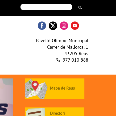
Pavelló Olímpic Municipal
Carrer de Mallorca, 1
43205 Reus
977 010 888
ext
Mapa de Reus
Directori