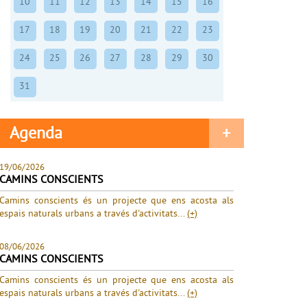
10
11
12
13
14
15
16
17
18
19
20
21
22
23
24
25
26
27
28
29
30
31
Agenda
+
19/06/2026
CAMINS CONSCIENTS
Camins conscients és un projecte que ens acosta als
espais naturals urbans a través d'activitats...
(+)
08/06/2026
CAMINS CONSCIENTS
Camins conscients és un projecte que ens acosta als
espais naturals urbans a través d'activitats...
(+)