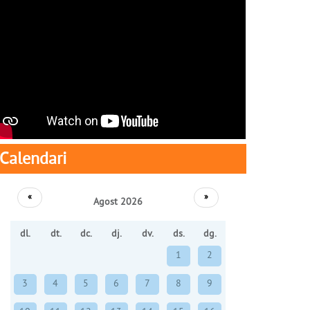
Calendari
«
»
Agost 2026
dl.
dt.
dc.
dj.
dv.
ds.
dg.
1
2
3
4
5
6
7
8
9