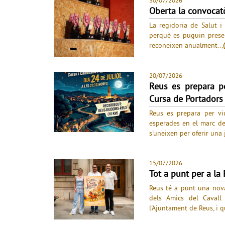
30/07/2026
Oberta la convocatò
La regidoria de Salut i
perquè es puguin presen
reconeixen anualment...
20/07/2026
Reus es prepara p
Cursa de Portadors 
Reus es prepara per vi
esperades en el marc de 
s'uneixen per oferir una 
15/07/2026
Tot a punt per a la
Reus té a punt una nova
dels Amics del Cavall
l'Ajuntament de Reus, i q