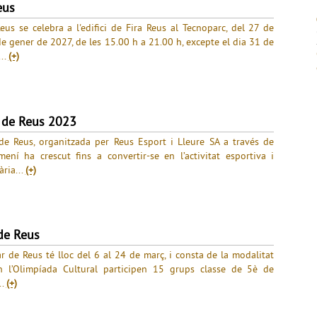
eus
s se celebra a l'edifici de Fira Reus al Tecnoparc, del 27 de
 gener de 2027, de les 15.00 h a 21.00 h, excepte el dia 31 de
..
(+)
 de Reus 2023
e Reus, organitzada per Reus Esport i Lleure SA a través de
mení ha crescut fins a convertir-se en l’activitat esportiva i
ria...
(+)
de Reus
 de Reus té lloc del 6 al 24 de març, i consta de la modalitat
 En l’Olimpíada Cultural participen 15 grups classe de 5è de
..
(+)