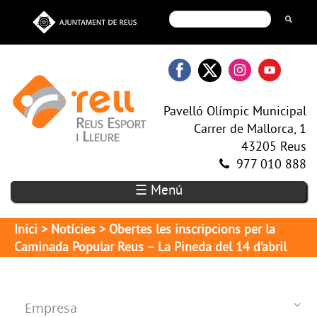
Pavelló Olímpic Municipal
Carrer de Mallorca, 1
43205 Reus
977 010 888
☰ Menú
Inici
>
Notícies
> Obertes les inscripcions per la
Caminada Popular Reus – La Pineda del 14 d’abril
Empresa