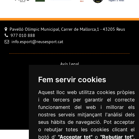
Pavelló Olímpic Municipal, Carrer de Mallorca,1 - 43205 Reus
977 010 888
info.esport@reusesport.cat
Avís Legal
Configurar cookies
Fem servir cookies
Política de Cookies
Aquest lloc web utilitza cookies pròpies
Política de privacitat
i de tercers per garantir el correcte
Informació addicional RGPD
funcionament del web i millorar els
Accessibilitat
nostres serveis mitjançant l'anàlisi dels
Mapa web
seus hàbits de navegació. Pot acceptar
o rebutjar totes les cookies clicant el
botó d'
"Acceptar tot"
o
"Rebutjar tot"
,