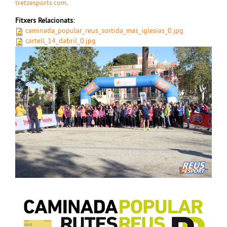
tretzesports.com
.
Fitxers Relacionats:
caminada_popular_reus_sortida_mas_iglesias_0.jpg
cartell_14_dabril_0.jpg