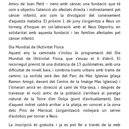
Amics de Joan Petit – nens amb càncer, una fundació que té
com a objectiu l’atenció als afectats directa i indirectament pel
càncer infantil, així com la divulgació del coneixement
d’aquesta malaltia. El pròxim 1 de juny s’organitza a Reus un
torneig d’hoquei en col·laboració amb el Reus Deportiu en
solidaritat amb aquesta fundació i les famílies afectades pel
càncer infantil.
Dia Mundial de l’Activitat Física
Aquest any la caminada s’inclou la programació del Dia
Mundial de l’Activitat Física, que s’escau el 6 d’abril. El
recorregut previst té una distància de 13 quilòmetres, amb una
dificultat de nivell baix, i combina trams urbans amb trams de
camins. La sortida serà des del Parc de Mas Iglesias (plaça
Ramon Amigó, davant del Centre de la Imatge Mas Iglesias) i
l’itinerari anirà en direcció al camí de Vila-seca, i després de
travessar el nucli antic de la població s’arribarà al paratge
natural de la Torre d’en Dolça (punt d’avituallament). Des
d’aquest indret caldrà arribar a la platja, en concret a la zona
dels Pins de Mariscal. L’organització noliejarà un servei
d’autobús per tornar a Reus.
La inscripció és gratuïta i ja es pot fer a través de la web