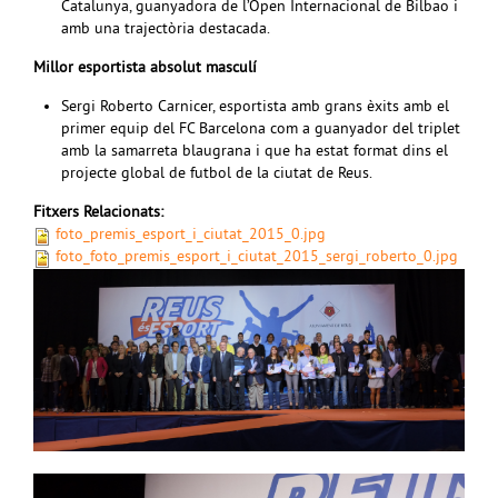
Catalunya, guanyadora de l’Open Internacional de Bilbao i
amb una trajectòria destacada.
Millor esportista absolut masculí
Sergi Roberto Carnicer, esportista amb grans èxits amb el
primer equip del FC Barcelona com a guanyador del triplet
amb la samarreta blaugrana i que ha estat format dins el
projecte global de futbol de la ciutat de Reus.
Fitxers Relacionats:
foto_premis_esport_i_ciutat_2015_0.jpg
foto_foto_premis_esport_i_ciutat_2015_sergi_roberto_0.jpg