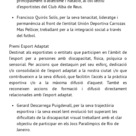
principalment d’atletisme i natació, al col·lectiu
d’esportistes del Club Alba de Reus.
Francisco Quirós Solís, per la seva tenacitat, lideratge i
permanència al front de l’entitat Unión Deportiva Carrozas
Mas Pellicer, treballant per a la integració social a través
del futbol.
Premi Esport Adaptat
Destinat als esportistes o entitats que participen en l’àmbit de
l’esport per a persones amb discapacitat, física, psíquica o
sensorial. Per accions que destaquin pel seu esforç, dedicació
i/o consolidació de l’esport adaptat a la nostra ciutat i/o que
contribueixin a la seva difusió, que facilitin l’accés a la pràctica
esportiva i/o a la màxima difusió d’aquest. També es
reconeixen accions de formació i difusió directament
relacionades amb l’esport adaptat.
Gerard Descarrega Puigdevall, per la seva trajectòria
esportiva i la seva excel·lent evolució tot superant les
dificultats de la discapacitat visual treballant amb el clar
objectiu de participar en els Jocs Paralímpics de Rio de
Janeiro.