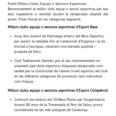
Premi Millors Clubs, Equips o Seccions Esportives
Reconeixement al millor club, equip o secció esportiva, pel seu
èxit, trajectòria o resultat durant la temporada objecte del
premi. S’han lliurat en les categories següents:
Millors clubs, equips o seccions esportives d’Esport Base
Grup Xou Juvenil de Patinatge artístic del Reus Deportiu,
per assolir la medalla d’or al Campionat d’Espanya i la de
bronze a l’europeu, mostrant una elevada qualitat i
projecte de futur.
Club Taekwondo Damián, per al seu reconeixement no
solament pels èxits esportius d’aquesta temporada, sinó
també per la continuïtat de l’elevat nivell esportiu del club
en les diferents categories de promoció, tant individual
com d’equip.
Millors clubs, equips o seccions esportives d’Esport Competició
Comissió de natació del CN Reus Ploms per l’organització
durant 80 anys de la Travessada al Port de Salou, prova
considerada de les més antigues de Catalunya.