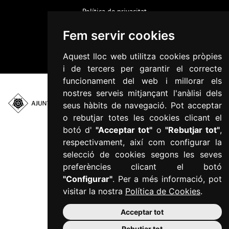
Política de privacitat
Informació addicional RGPD
Fem servir cookies
Accessibilitat
Aquest lloc web utilitza cookies pròpies
Mapa web
i de tercers per garantir el correcte
funcionament del web i millorar els
nostres serveis mitjançant l'anàlisi dels
seus hàbits de navegació. Pot acceptar
Plaça del Mercadal ·
o rebutjar totes les cookies clicant el
43201 Reus
botó d'
"Acceptar tot"
o
"Rebutjar tot"
,
977 010 010
ajuntament@reus.cat
|
respectivament, així com configurar la
reus.cat
selecció de cookies segons les seves
preferències clicant el botó
"Configurar"
. Per a més informació, pot
visitar la nostra
Política de Cookies
.
Acceptar tot
Rebutjar tot