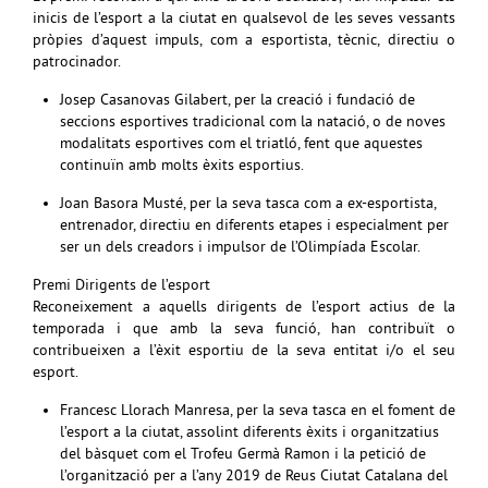
inicis de l’esport a la ciutat en qualsevol de les seves vessants
pròpies d’aquest impuls, com a esportista, tècnic, directiu o
patrocinador.
Josep Casanovas Gilabert, per la creació i fundació de
seccions esportives tradicional com la natació, o de noves
modalitats esportives com el triatló, fent que aquestes
continuïn amb molts èxits esportius.
Joan Basora Musté, per la seva tasca com a ex-esportista,
entrenador, directiu en diferents etapes i especialment per
ser un dels creadors i impulsor de l’Olimpíada Escolar.
Premi Dirigents de l’esport
Reconeixement a aquells dirigents de l’esport actius de la
temporada i que amb la seva funció, han contribuït o
contribueixen a l’èxit esportiu de la seva entitat i/o el seu
esport.
Francesc Llorach Manresa, per la seva tasca en el foment de
l’esport a la ciutat, assolint diferents èxits i organitzatius
del bàsquet com el Trofeu Germà Ramon i la petició de
l’organització per a l’any 2019 de Reus Ciutat Catalana del