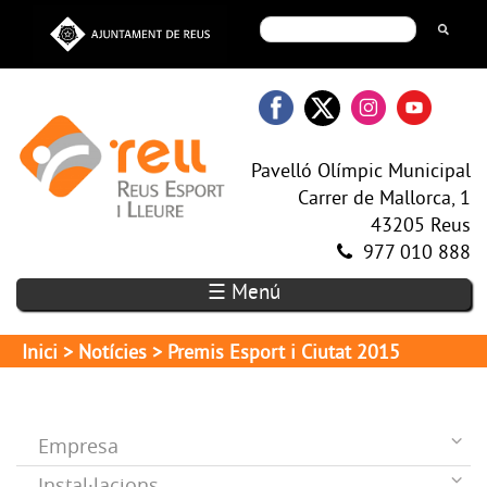
Pavelló Olímpic Municipal
Carrer de Mallorca, 1
43205 Reus
977 010 888
☰ Menú
Inici
>
Notícies
> Premis Esport i Ciutat 2015
Empresa
Instal·lacions