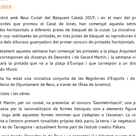
7/2019
idint amb Reus Ciutat del Bàsquest Català 2019, i en el marc del p
bordes que promou el Casal de Joves, han començat aquesta setm
des horitzontals a diferents pistes de bàsquet de la ciutat. La iniciativ
n cop realitzades les pintades, en tres pistes de bàsquet es reproduiran 
rra dels dibuixos guanyadors del primer concurs de pintades horitzontals.
etament aquesta setmana han començat les pintades a la plaça Arquitec
 corresponen als dissenys de Desordre i de Gerard Martín, i la setmana vi
tzarà la pintada que va a la plaça d'Europa i que correspon a un dis
rdo Micoli.
ta ha estat una iniciativa conjunta de les Regidories d'Esports i de
dania de l'Ajuntament de Reus, a través de l'Àrea de Joventut.
tistes i les obres
d Martín, per un costat, va presentar al concurs "Geometrització", una 
assa per la racionalització de formes bàsiques com a elements figura
a. Juga amb aquestes formes mínimes que s'adapten a l'escenari. La c
ta a l'entorn prenent tonalitats pròpies dels parcs, la terra i la vegetació
n és de Tarragona i actualment forma part de l'estudi creatiu Pàkaru.