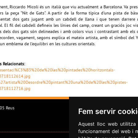
ment, Riccardo Micoli és un italià que viu actualment a Barcelona. Va pres
rs la peça "Nit de Gats". A partir de la forma típica d'una pista de bà
sentat dos gats jugant amb un cabdell de llana i que tenen darrere 
l. El fil del cabdell defineix les línies del camp, creant un graciós joc vis
s dels dos gats són delineades i amb colors vius i contrastant amb els 
ecorden, vagament, segons explica el mateix artista, amb el símbol del Y
 un emblema de l'equilibri en les cultures orientals.
rs Relacionats:
esentaci%C3%B3%20de%20les%20pintades%20horitzontals-
0718112614.jpg
27artista%20Desordre%20pintant%20una%20de%20les%20pistes-
0718112716.jpg
205 Reus
Fem servir cook
Aquest lloc web utilitza
funcionament del web i mi