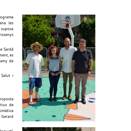
rograma
ana les
a suposa
dissenys
te Sardà
nent, es
seny de
 Salut i
proposta
tius de
romàtica
. Gerard