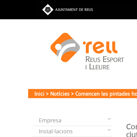
Inici
>
Notícies
> Comencen les pintades hori
Empresa
Com
Instal·lacions
ciu