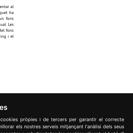
entar al
squet ha
un fons
ual. Les
del fons
ing i el
ies
 cookies pròpies i de tercers per garantir el correcte
llorar els nostres serveis mitjançant l'anàlisi dels seus