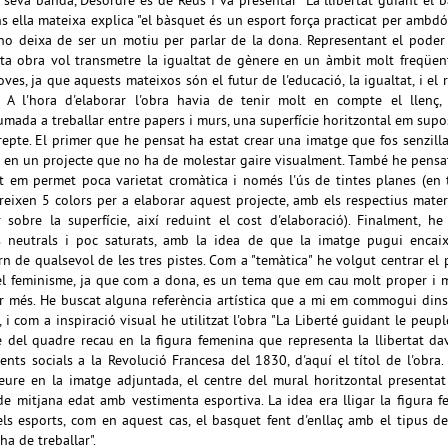
a seva banda, Desordre és de Reus i va presentar "La llibertat guiant el b
s ella mateixa explica "el bàsquet és un esport força practicat per ambdó
no deixa de ser un motiu per parlar de la dona. Representant el poder
ta obra vol transmetre la igualtat de gènere en un àmbit molt freqüen
ves, ja que aquests mateixos són el futur de l'educació, la igualtat, i el 
 A l'hora d'elaborar l'obra havia de tenir molt en compte el llenç, 
umada a treballar entre papers i murs, una superfície horitzontal em sup
repte. El primer que he pensat ha estat crear una imatge que fos senzilla
 en un projecte que no ha de molestar gaire visualment. També he pensa
t em permet poca varietat cromàtica i només l'ús de tintes planes (en 
reixen 5 colors per a elaborar aquest projecte, amb els respectius mater
r sobre la superfície, així reduint el cost d'elaboració). Finalment, he 
s neutrals i poc saturats, amb la idea de que la imatge pugui encai
orn de qualsevol de les tres pistes. Com a "temàtica" he volgut centrar el 
l feminisme, ja que com a dona, es un tema que em cau molt proper i 
ar més. He buscat alguna referència artística que a mi em commogui din
 i com a inspiració visual he utilitzat l'obra "La Liberté guidant le peuple
e del quadre recau en la figura femenina que representa la llibertat da
ents socials a la Revolució Francesa del 1830, d'aquí el títol de l'obra
eure en la imatge adjuntada, el centre del mural horitzontal presenta
de mitjana edat amb vestimenta esportiva. La idea era lligar la figura 
ls esports, com en aquest cas, el basquet fent d'enllaç amb el tipus d
ha de treballar".