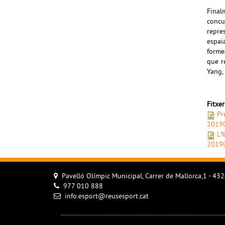
Final
concu
repre
espaia
forme
que r
Yang,
Fitxe
Pr
2019
L%
2019
Pavelló Olímpic Municipal, Carrer de Mallorca,1 - 43
977 010 888
info.esport@reusesport.cat