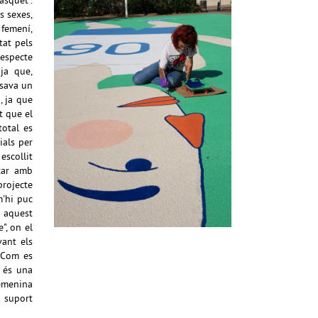
àsquet".
s sexes,
 femení,
tat pels
respecte
ja que,
osava un
, ja que
t que el
total es
ials per
escollit
xar amb
projecte
m'hi puc
s aquest
", on el
vant els
. Com es
t és una
femenina
e suport