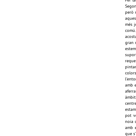
Per l
Segon
però 
aques
més jo
comú.
acost
gran 
estem
supor
reque
pinta
color
l'ent
amb e
aferr
àmbit,
centr
estam
pot v
noia 
amb e
que s'