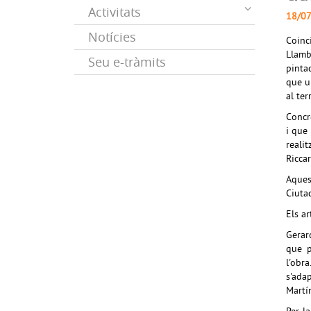
Activitats
18/0
Notícies
Coinc
Llam
Seu e-tràmits
pinta
que u
al te
Concr
i que
reali
Ricca
Aques
Ciuta
Els ar
Gerar
que p
l'obr
s'adap
Martí