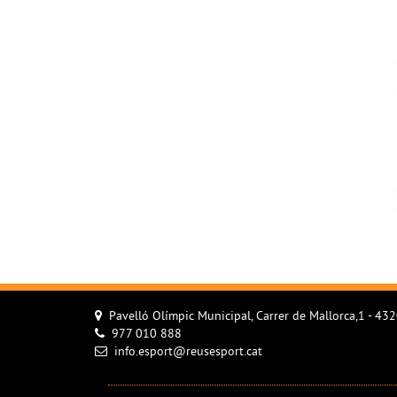
Pavelló Olímpic Municipal, Carrer de Mallorca,1 - 43
977 010 888
info.esport@reusesport.cat