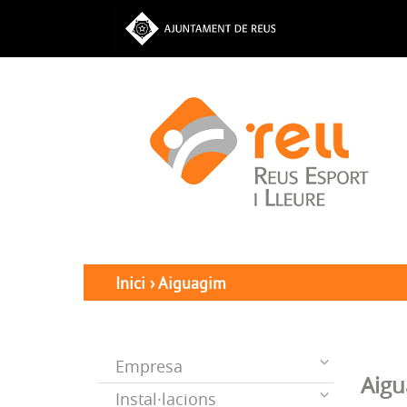
Inici
›
Aiguagim
Empresa
Aig
Instal·lacions