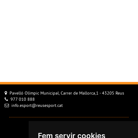
Pavelló Olímpic Municipal, Carrer de Mallorca,1 - 43205 Reus
977 010 888
info.esport@reusesport.cat
Avís Legal
Fem servir cookies
Configurar cookies