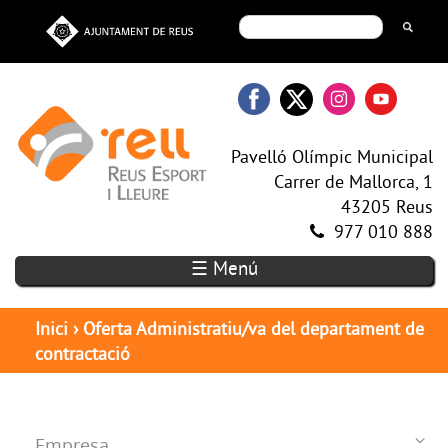
Pavelló Olímpic Municipal
Carrer de Mallorca, 1
43205 Reus
977 010 888
☰ Menú
Inici
›
Oferta Administratiu/va del departament de
contractació
Empresa