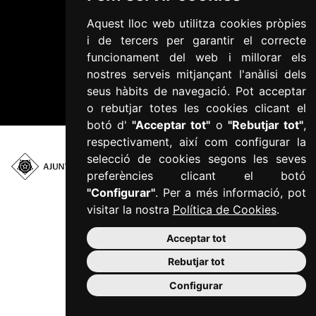
Política de Cookies
Aquest lloc web utilitza cookies pròpies
i de tercers per garantir el correcte
Política de privacitat
funcionament del web i millorar els
Informació addicional RGPD
nostres serveis mitjançant l'anàlisi dels
Accessibilitat
seus hàbits de navegació. Pot acceptar
Mapa web
o rebutjar totes les cookies clicant el
botó d'
"Acceptar tot"
o
"Rebutjar tot"
,
respectivament, així com configurar la
selecció de cookies segons les seves
preferències clicant el botó
Plaça del Mercadal ·
43201 Reus
"Configurar"
. Per a més informació, pot
977 010 010
visitar la nostra
Política de Cookies
.
ajuntament@reus.cat
|
reus.cat
Acceptar tot
Rebutjar tot
Configurar