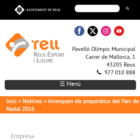
Pavelló Olímpic Municipal
Carrer de Mallorca, 1
43205 Reus
977 010 888
☰ Menú
Inici
>
Notícies
> Arrenquen els preparatius del Parc de
Nadal 2016
Empresa