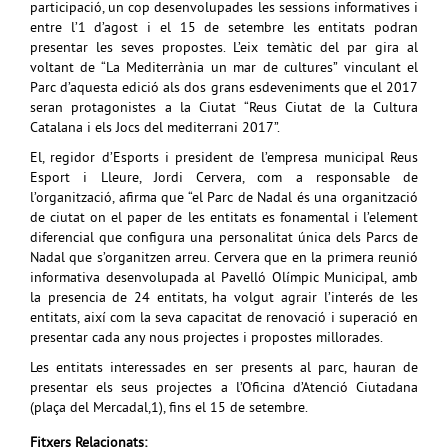
participació, un cop desenvolupades les sessions informatives i
entre l’1 d’agost i el 15 de setembre les entitats podran
presentar les seves propostes. L’eix temàtic del par gira al
voltant de “La Mediterrània un mar de cultures” vinculant el
Parc d’aquesta edició als dos grans esdeveniments que el 2017
seran protagonistes a la Ciutat “Reus Ciutat de la Cultura
Catalana i els Jocs del mediterrani 2017”.
El, regidor d’Esports i president de l’empresa municipal Reus
Esport i Lleure, Jordi Cervera, com a responsable de
l’organització, afirma que “el Parc de Nadal és una organització
de ciutat on el paper de les entitats es fonamental i l’element
diferencial que configura una personalitat única dels Parcs de
Nadal que s’organitzen arreu. Cervera que en la primera reunió
informativa desenvolupada al Pavelló Olímpic Municipal, amb
la presencia de 24 entitats, ha volgut agrair l’interés de les
entitats, així com la seva capacitat de renovació i superació en
presentar cada any nous projectes i propostes millorades.
Les entitats interessades en ser presents al parc, hauran de
presentar els seus projectes a l’Oficina d’Atenció Ciutadana
(plaça del Mercadal,1), fins el 15 de setembre.
Fitxers Relacionats: