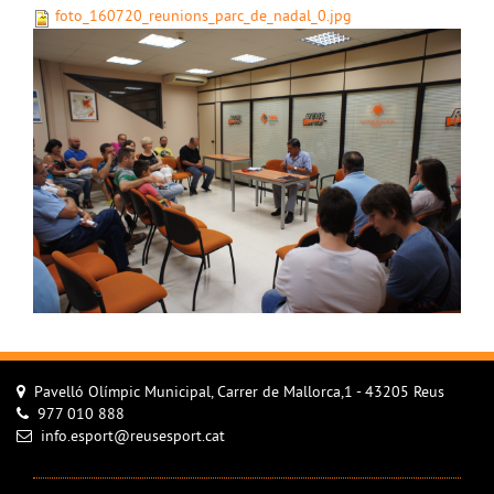
foto_160720_reunions_parc_de_nadal_0.jpg
Pavelló Olímpic Municipal, Carrer de Mallorca,1 - 43205 Reus
977 010 888
info.esport@reusesport.cat