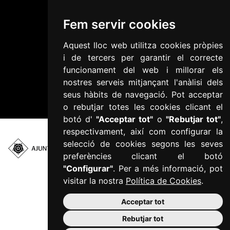
Avís Legal
Fem servir cookies
Configurar cookies
Política de Cookies
Aquest lloc web utilitza cookies pròpies
i de tercers per garantir el correcte
Política de privacitat
funcionament del web i millorar els
Informació addicional RGPD
nostres serveis mitjançant l'anàlisi dels
Accessibilitat
seus hàbits de navegació. Pot acceptar
Mapa web
o rebutjar totes les cookies clicant el
botó d'
"Acceptar tot"
o
"Rebutjar tot"
,
respectivament, així com configurar la
selecció de cookies segons les seves
preferències clicant el botó
Plaça del Mercadal ·
43201 Reus
"Configurar"
. Per a més informació, pot
977 010 010
visitar la nostra
Política de Cookies
.
ajuntament@reus.cat
|
reus.cat
Acceptar tot
Rebutjar tot