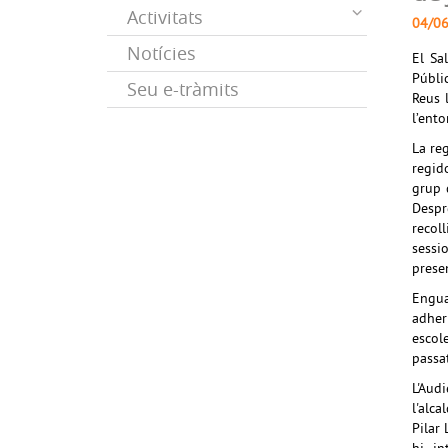
Activitats
04/0
Notícies
El Sa
Públi
Seu e-tràmits
Reus 
l’ento
La re
regido
grup 
Despr
recol
sessi
prese
Engua
adher
escol
passat
L'Aud
l'alc
Pilar