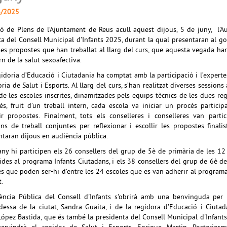
6/2025
ló de Plens de l’Ajuntament de Reus acull aquest dijous, 5 de juny, l’A
ca del Consell Municipal d’Infants 2025, durant la qual presentaran al g
les propostes que han treballat al llarg del curs, que aquesta vegada ha
rn de la salut sexoafectiva.
gidoria d’Educació i Ciutadania ha comptat amb la participació i l’experte
ria de Salut i Esports. Al llarg del curs, s’han realitzat diverses sessions
de les escoles inscrites, dinamitzades pels equips tècnics de les dues reg
és, fruit d’un treball intern, cada escola va iniciar un procés particip
lir propostes. Finalment, tots els conselleres i conselleres van parti
ons de treball conjuntes per reflexionar i escollir les propostes finali
ntaran dijous en audiència pública.
ny hi participen els 26 consellers del grup de 5è de primària de les 12
ides al programa Infants Ciutadans, i els 38 consellers del grup de 6è d
es que poden ser-hi d’entre les 24 escoles que es van adherir al programa
.
iència Pública del Consell d'Infants s'obrirà amb una benvinguda per
aldessa de la ciutat, Sandra Guaita, i de la regidora d’Educació i Ciutad
 López Bastida, que és també la presidenta del Consell Municipal d'Infant