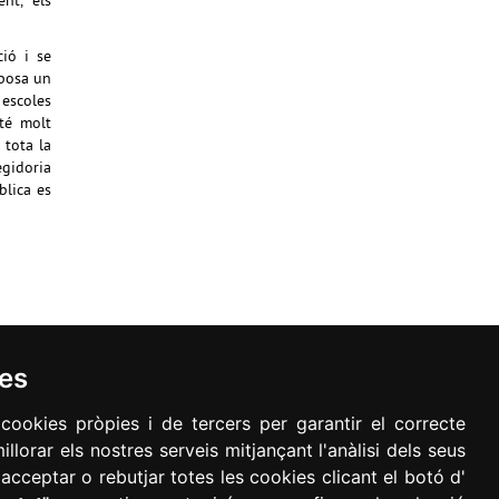
nt, els
ió i se
oposa un
 escoles
 té molt
 tota la
egidoria
blica es
ies
 cookies pròpies i de tercers per garantir el correcte
llorar els nostres serveis mitjançant l'anàlisi dels seus
acceptar o rebutjar totes les cookies clicant el botó d'
nal RGPD
Accessibilitat
Mapa web