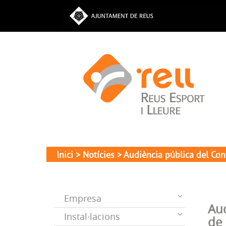
Inici
>
Notícies
> Audiència pública del Cons
Empresa
Aud
Instal·lacions
de 