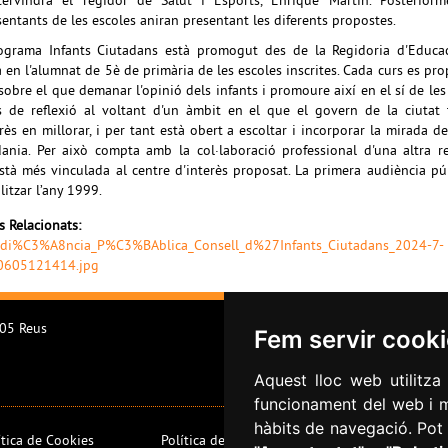
tervindrà el regidor de Salut i Esports, Enrique Martin. Posteriorme
sentants de les escoles aniran presentant les diferents propostes.
ograma Infants Ciutadans està promogut des de la Regidoria d'Educac
a en l'alumnat de 5è de primària de les escoles inscrites. Cada curs es pr
sobre el que demanar l'opinió dels infants i promoure així en el sí de les
s de reflexió al voltant d'un àmbit en el que el govern de la ciutat
rès en millorar, i per tant està obert a escoltar i incorporar la mirada de
dania. Per això compta amb la col·laboració professional d'una altra r
stà més vinculada al centre d'interès proposat. La primera audiència pú
litzar l’any 1999.
rs Relacionats:
di%C3%A8ncia_P%C3%BAblica_Consell_d%27Infants_Ciutadans_2024-7-
0605121414.jpg
205 Reus
Fem servir cook
Aquest lloc web utilitza
funcionament del web i mi
hàbits de navegació. Pot 
ítica de Cookies
Política de privacitat
Informació addicio