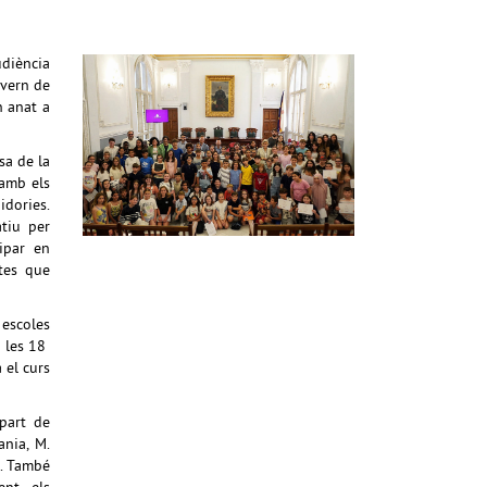
udiència
overn de
n anat a
sa de la
 amb els
idories.
atiu per
cipar en
stes que
 escoles
e les 18
 el curs
 part de
ania, M.
s. També