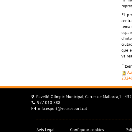
hi in
repre
El pr
centr
tema 
espai
d'inte
ciuta
que e
va rea
Fitxe
Au
2024
Pavelló Olímpic Municipal, Carrer de Mallorca,1 - 43
977 010 888
info.esport@reusesport.cat
Avís Legal
Configurar cookies
Pol