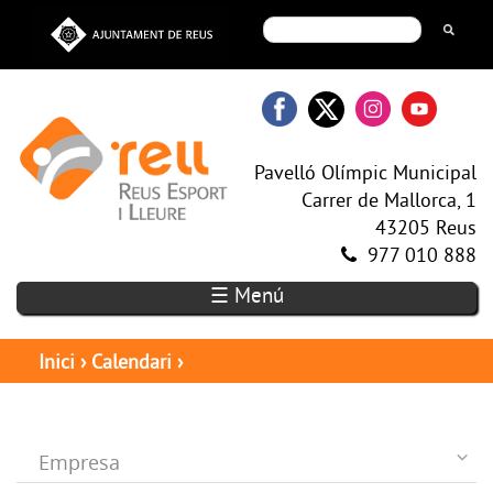
Pavelló Olímpic Municipal
Carrer de Mallorca, 1
43205 Reus
977 010 888
☰ Menú
Inici
›
Calendari
›
Empresa