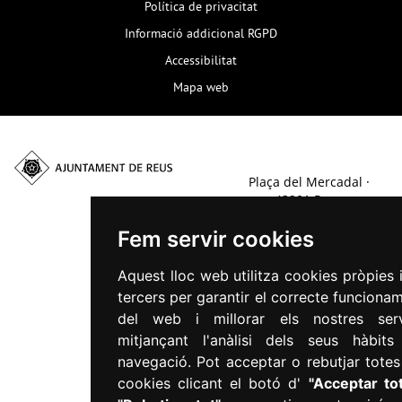
Política de privacitat
Informació addicional RGPD
Accessibilitat
Mapa web
Plaça del Mercadal ·
43201 Reus
977 010 010
Fem servir cookies
ajuntament@reus.cat
|
reus.cat
Aquest lloc web utilitza cookies pròpies 
tercers per garantir el correcte funciona
del web i millorar els nostres serv
mitjançant l'anàlisi dels seus hàbit
navegació. Pot acceptar o rebutjar totes
cookies clicant el botó d'
"Acceptar tot