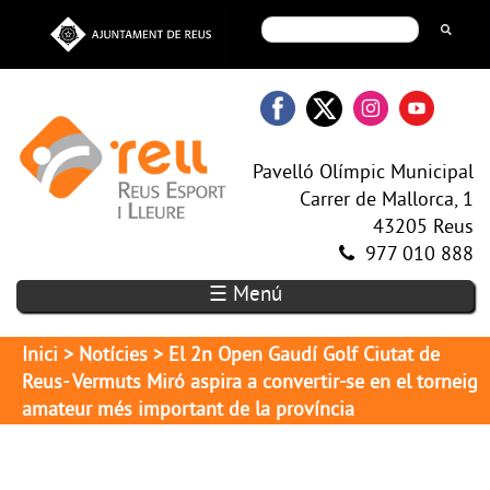
Pavelló Olímpic Municipal
Carrer de Mallorca, 1
43205 Reus
977 010 888
☰ Menú
Inici
>
Notícies
> El 2n Open Gaudí Golf Ciutat de
Reus- Vermuts Miró aspira a convertir-se en el torneig
amateur més important de la província