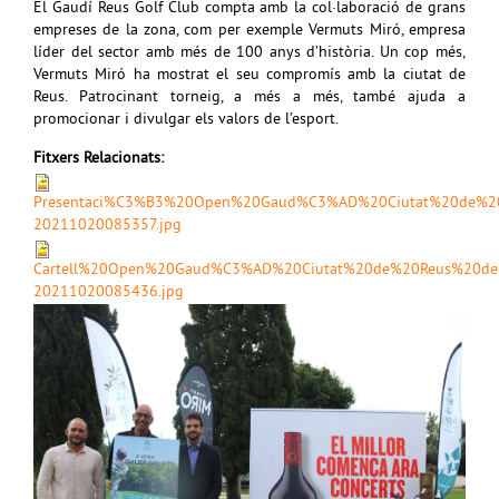
El Gaudí Reus Golf Club compta amb la col·laboració de grans
empreses de la zona, com per exemple Vermuts Miró, empresa
líder del sector amb més de 100 anys d’història. Un cop més,
Vermuts Miró ha mostrat el seu compromís amb la ciutat de
Reus. Patrocinant torneig, a més a més, també ajuda a
promocionar i divulgar els valors de l’esport.
Fitxers Relacionats:
Presentaci%C3%B3%20Open%20Gaud%C3%AD%20Ciutat%20de%20
20211020085357.jpg
Cartell%20Open%20Gaud%C3%AD%20Ciutat%20de%20Reus%20de
20211020085436.jpg