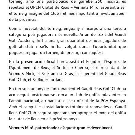
torneig, amb una participació de gairebé 250 inscrits, es
repeteix el OPEN Ciutat de Reus – Vermuts Miró, aspirant a ser
el torneig insigne del Club i el més important a nivell amateur
de la província.
Com a novetat del torneig, enguany s’incorpora una tercera
categoria pels jugadors més novells. Arran de l’èxit del Gaudí
Golf Academy, hi ha una gran quantitat de nous jugadors de
golf al club i se’ls hi ha volgut donar l’oportunitat que
poguessin jugar un torneig de prestigi com aquest.
En la presentació oficial han assistit el Regidor d’Esports de
l’Ajuntament de Reus, el Sr. Josep Cuerba, el representant de
Vermuts Miró, el Sr. Francesc Gras, i el gerent del Gaudí Reus
Golf Club, el Sr. Roger Jordana.
En tan sols un any de funcionament el Gaudí Reus Golf Club ha
aconseguit posicionar-se com a un club de golf capdavanter en
l’àmbit nacional, arribant a ser seu oficial de la PGA Espanya.
Amb el camp i les instal·lacions totalment renovades el Gaudí
Reus Golf Club seguirà apostant per apropar el món del golf a
la ciutat de Reus en els pròxims anys.
Vermuts Miró, patrocinador d’aquest gran esdeveniment