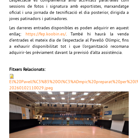
L'espectacle es complementa amb activitats paral·leles com
sessions de fotos i signatura amb esportistes, marxandatge
oficial i una jornada de tecnificació el dia posterior, dirigida a
joves patinadors i patinadores.
Les darreres entrades disponibles es poden adquirir en aquest
enllaç:
https://fep.koobin.es/
. També hi haurà la venda
d’entrades el mateix dia de l’espectacle al Pavelló Olímpic, fins
a exhaurir disponibilitat tot i que l'organització recomana
adquirir-les prèviament davant la previsió d'alta assistència.
Fitxers Relacionats:
El%20Pavell%C3%B3%20Ol%C3%ADmpic%20preparat%20per%20l%
20260102110029.jpeg