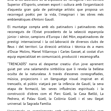
Superior d'Esports, uneixen esport i cultura amb l’organització
d’aquesta gran gala de patinatge artístic que proposa un
recorregut poètic per la vida, l'imaginari i les obres més
emblemàtiques d'Antoni Gaudí.
El muntatge compta amb els patinadors i patinadores més
reconeguts de l’Estat procedents de la selecció espanyola
júnior i sènior, campions d'Europa i del Món, expatinadores de
prestigi internacional i la col·laboració de diversos clubs de
Reus i del territori. La direcció artística i tècnica és a mans
d'Oscar Molins, Manel Villarroya i Carles Gasset, al costat d'un
equip especialitzat en comunicació, producció i escenografia.
“TRENCADÍS” narra el despertar creatiu d'un jove aprenent
guiat per una salamandra simbòlica que li revela la bellesa
oculta de la naturalesa. A través d'escenes coreografiades,
música, projeccions i un llenguatge visual inspirat en el
trencadís, el públic viatjarà per la infància de Gaudí, la seva
etapa de formació, les seves influències espirituals i la
construcció d'obres com el Parc Güell, la Casa Batlló, La
Pedrera, el Palau Güell, la Colònia Güell i el seu llegat
universal: la Sagrada Família.