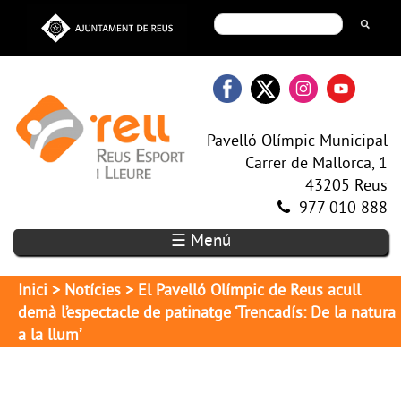
Pavelló Olímpic Municipal
Carrer de Mallorca, 1
43205 Reus
977 010 888
☰ Menú
Inici
>
Notícies
> El Pavelló Olímpic de Reus acull
demà l’espectacle de patinatge ‘Trencadís: De la natura
a la llum’