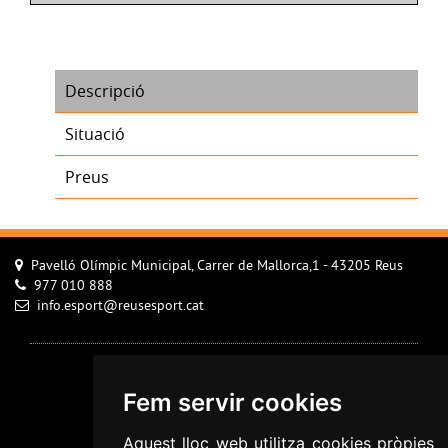
Descripció
Situació
Preus
Pavelló Olímpic Municipal, Carrer de Mallorca,1 - 43205 Reus
977 010 888
info.esport@reusesport.cat
Avís Legal
Fem servir cookies
Configurar cookies
Política de Cookies
Aquest lloc web utilitza cookies pròpies