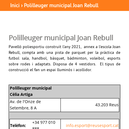
Inici
›
Polilleuger municipal Joan Rebull
Polilleuger municipal Joan Rebull
Pavelló poliesportiu construït l'any 2021, annex a l'escola Joan
Rebull, compta amb una pista de parquet per la pràctica de
futbol sala, handbol, bàsquet, bàdminton, voleibol, esports
sobre rodes i adaptats. Disposa de 4 vestidors. El tipus de
construcció el fan un espai lluminós i acollidor.
Polilleuger municipal
Cèlia Artiga
Av. de l'Onze de
43.203 Reus
Setembre, 8 A
+34 977 010
Telèfon:
info.esport@reusesport.cat
888