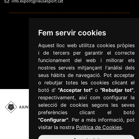
info.esport@reusesport.cat
Avís Legal
Fem servir cookies
Configurar cookies
Política de Cookies
Aquest lloc web utilitza cookies pròpies
Política de privacitat
i de tercers per garantir el correcte
funcionament del web i millorar els
Informació addicional RGPD
nostres serveis mitjançant l'anàlisi dels
Accessibilitat
seus hàbits de navegació. Pot acceptar
Mapa web
o rebutjar totes les cookies clicant el
botó d'
"Acceptar tot"
o
"Rebutjar tot"
,
respectivament, així com configurar la
selecció de cookies segons les seves
Plaça del Mercadal ·
preferències clicant el botó
43201 Reus
"Configurar"
. Per a més informació, pot
977 010 010
visitar la nostra
Política de Cookies
.
ajuntament@reus.cat
|
reus.cat