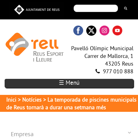
Pavelló Olímpic Municipal
Carrer de Mallorca, 1
43205 Reus
977 010 888
☰ Menú
Inici
>
Notícies
> La temporada de piscines municipals
de Reus tornarà a durar una setmana més
Empresa