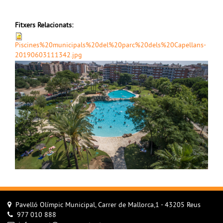
Fitxers Relacionats:
Piscines%20municipals%20del%20parc%20dels%20Capellans-
20190603111342.jpg
Pavelló Olímpic Municipal, Carrer de Mallorca,1 - 43205 Reus
977 010 888