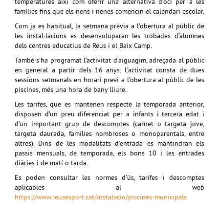
temperatures així com oferir una alternativa d’oci per a les
famílies fins que els nens i nenes comencin el calendari escolar.
Com ja es habitual, la setmana prèvia a l’obertura al públic de
les instal·lacions es desenvoluparan les trobades d’alumnes
dels centres educatius de Reus i el Baix Camp.
També s’ha programat l’activitat d’aiguagim, adreçada al públic
en general a partir dels 16 anys. L’activitat consta de dues
sessions setmanals en horari previ a l’obertura al públic de les
piscines, més una hora de bany lliure.
Les tarifes, que es mantenen respecte la temporada anterior,
disposen d’un preu diferenciat per a infants i tercera edat i
d’un important grup de descomptes (carnet o targeta jove,
targeta daurada, famílies nombroses o monoparentals, entre
altres). Dins de les modalitats d’entrada es mantindran els
passis mensuals, de temporada, els bons 10 i les entrades
diàries i de matí o tarda.
Es poden consultar les normes d’ús, tarifes i descomptes
aplicables al web
https://www.reusesport.cat/instalacio/piscines-municipals