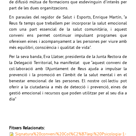
de difusió mútua de formacions que esdevinguin d’interès per
part de les dues organitzacions.
En paraules del regidor de Salut i Esports, Enrique Martín, "a
Reus fa temps que treballem per incorporar la salut emocional
com una part essencial de la salut comunitària, i aquest
conveni ens permet continuar impulsant programes que
ofereixen eines i acompanyament a les persones per viure amb
més equilibri, consciència i qualitat de vida".
Per la seva banda, Eva Llatser, presidenta de la Junta Rectora de
la Delegació Territorial, ha manifestat que “aquest conveni de
col·laboració amb l’Ajuntament de Reus ajuda a impulsar la
prevenció i la promoció en l’àmbit de la salut mental i en el
benestar emocional de les persones. El nostre col·lectiu pot
oferir a la ciutadania a més de detecció i prevenció, eines de
gestió emocional i recursos que poden utilitzar per al seu dia a
dia”
Fitxers Relacionats:
Signatura%20conveni%20Col%C2%B7legi%20Psicologia-1-