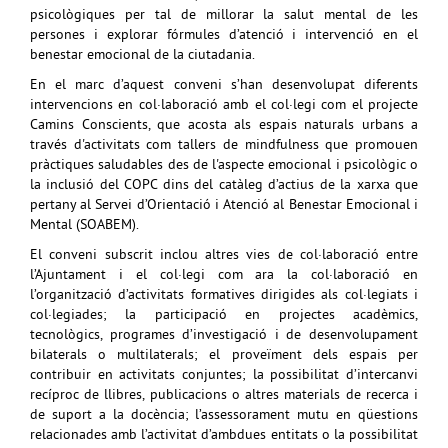
psicològiques per tal de millorar la salut mental de les
persones i explorar fórmules d’atenció i intervenció en el
benestar emocional de la ciutadania.
En el marc d’aquest conveni s’han desenvolupat diferents
intervencions en col·laboració amb el col·legi com el projecte
Camins Conscients, que acosta als espais naturals urbans a
través d'activitats com tallers de mindfulness que promouen
pràctiques saludables des de l'aspecte emocional i psicològic o
la inclusió del COPC dins del catàleg d’actius de la xarxa que
pertany al Servei d’Orientació i Atenció al Benestar Emocional i
Mental (SOABEM).
El conveni subscrit inclou altres vies de col·laboració entre
l’Ajuntament i el col·legi com ara la col·laboració en
l’organització d’activitats formatives dirigides als col·legiats i
col·legiades; la participació en projectes acadèmics,
tecnològics, programes d’investigació i de desenvolupament
bilaterals o multilaterals; el proveïment dels espais per
contribuir en activitats conjuntes; la possibilitat d’intercanvi
recíproc de llibres, publicacions o altres materials de recerca i
de suport a la docència; l’assessorament mutu en qüestions
relacionades amb l’activitat d’ambdues entitats o la possibilitat