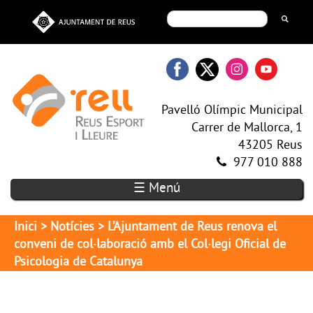
Pavelló Olímpic Municipal
Carrer de Mallorca, 1
43205 Reus
977 010 888
☰ Menú
Inici
>
Notícies
> L’Ajuntament de Reus renova el
conveni de col·laboració amb el Col·legi Oficial de
Psicologia de Catalunya