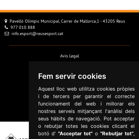
Pavelló Olímpic Municipal, Carrer de Mallorca,1 - 43205 Reus
977 010 888
info.esport@reusesport.cat
Avís Legal
Configurar cookies
Fem servir cookies
Política de Cookies
Política de privacitat
Aquest lloc web utilitza cookies pròpies
Informació addicional RGPD
i de tercers per garantir el correcte
Accessibilitat
funcionament del web i millorar els
nostres serveis mitjançant l'anàlisi dels
Mapa web
seus hàbits de navegació. Pot acceptar
o rebutjar totes les cookies clicant el
botó d'
"Acceptar tot"
o
"Rebutjar tot"
,