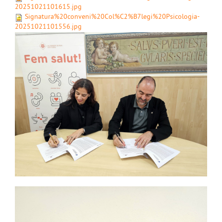
20251021101615.jpg
Signatura%20conveni%20Col%C2%B7legi%20Psicologia-
20251021101556.jpg