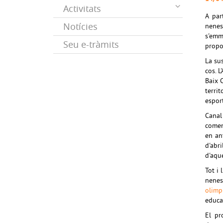
Activitats
A par
Notícies
nenes
s'emm
Seu e-tràmits
propo
La su
cos. 
Baix 
terri
espor
Canal
comen
en an
d'abr
d'aqu
Tot i 
nene
olimp
educa
El pr