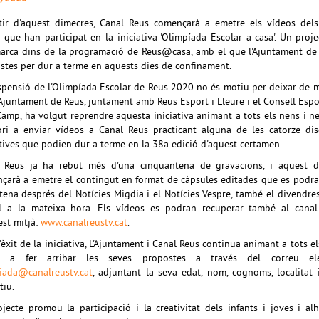
tir d'aquest dimecres, Canal Reus començarà a emetre els vídeos dels
 que han participat en la iniciativa 'Olimpíada Escolar a casa'. Un proj
arca dins de la programació de Reus@casa, amb el que l'Ajuntament de
stes per dur a terme en aquests dies de confinament.
spensió de l'Olimpíada Escolar de Reus 2020 no és motiu per deixar de 
L'Ajuntament de Reus, juntament amb Reus Esport i Lleure i el Consell Espo
Camp, ha volgut reprendre aquesta iniciativa animant a tots els nens i n
tori a enviar vídeos a Canal Reus practicant alguna de les catorze dis
tives que podien dur a terme en la 38a edició d'aquest certamen.
 Reus ja ha rebut més d'una cinquantena de gravacions, i aquest d
çarà a emetre el contingut en format de càpsules editades que es podr
tena després del Notícies Migdia i el Notícies Vespre, també el divendre
il a la mateixa hora. Els vídeos es podran recuperar també al canal 
est mitjà:
www.canalreustv.cat
.
l'èxit de la iniciativa, L'Ajuntament i Canal Reus continua animant a tots el
s a fer arribar les seves propostes a través del correu ele
iada@canalreustv.cat
, adjuntant la seva edat, nom, cognoms, localitat 
tiu.
ojecte promou la participació i la creativitat dels infants i joves i al