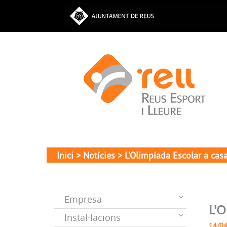
Inici
>
Notícies
> L'Olimpíada Escolar a cas
Empresa
L'O
Instal·lacions
14/0