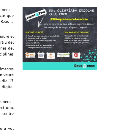
 nens i
ecte que
 Reus fa
moure el
rtiu del
enes del
ciplines
imecres
an veure
s dia 17
digital
s nens i
ctrònic
i centre
hora vol