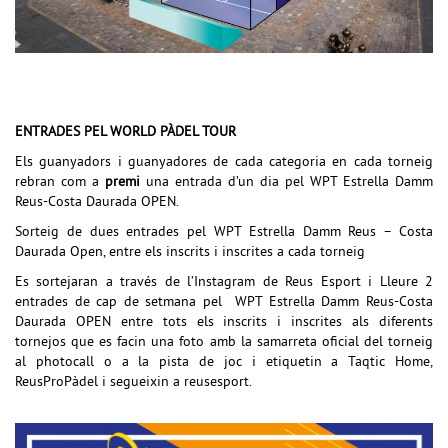
ENTRADES PEL WORLD PÀDEL TOUR
E
ls guanyadors
i guanyadores
de cada categoria en cada torneig
rebran com a
premi
una entrada d’un dia pel WPT Estrella Damm
Reus-Costa D
aurada
OPEN.
Sorteig de dues entrades pel WPT Estrella Damm Reus – Costa
Daurada Open, entre els inscrits i inscrites a cada torneig
Es sortejaran a través de l’In
s
tagram de Reus Esport i Lleure 2
entrades de cap de setmana pel
WPT Estrella Damm Reus-Costa
Daurada
OPEN
entre tots els inscrits i inscrites als diferents
tornejos que
es facin una foto amb la samarreta oficial del torneig
al photocall o a la pista de joc i
etiquetin a Taqtic Home,
ReusProPàdel i segueixin a
r
euse
s
port.