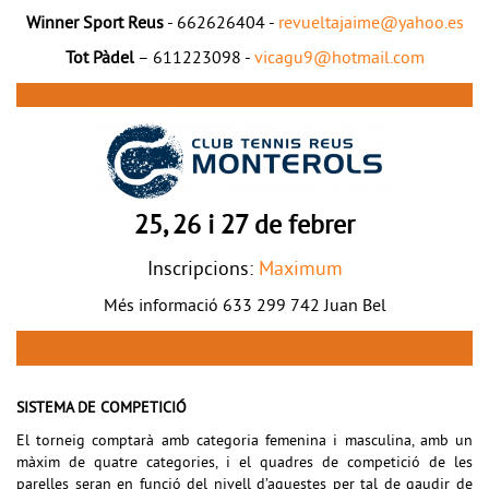
Winner Sport Reus
- 662626404 -
revueltajaime@yahoo.es
Tot Pàdel
– 611223098 -
vicagu9@hotmail.com
25, 26 i 27 de febrer
Inscripcions:
Maximum
Més informació 633 299 742 Juan Bel
SISTEMA DE COMPETICIÓ
El torneig comptarà amb c
ategoria femenina i masculina, amb un
màxim de quatre categories, i el quadres de competició de les
parelles
seran
en funció del nivell
d’aquestes
per
tal de
gaudir de