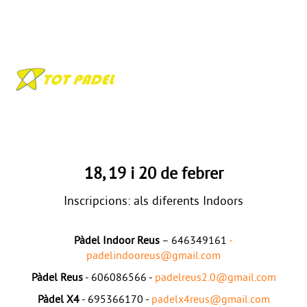
18, 19 i 20 de febrer
Inscripcions: als diferents Indoors
Pàdel Indoor Reus
– 646349161
-
padelindooreus@gmail.com
Pàdel Reus
- 606086566 -
padelreus2.0@gmail.com
Pàdel X4
- 695366170 -
padelx4reus@gmail.com