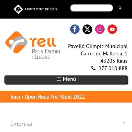
Pavelló Olímpic Municipal
Carrer de Mallorca, 1
43205 Reus
977 010 888
☰ Menú
Inici
›
Open Reus Pro Pàdel 2022
Empresa