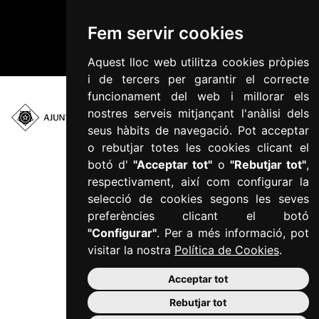
Informació addicional RGPD
Fem servir cookies
Accessibilitat
Mapa web
Aquest lloc web utilitza cookies pròpies
i de tercers per garantir el correcte
funcionament del web i millorar els
nostres serveis mitjançant l'anàlisi dels
Plaça del Mercadal ·
seus hàbits de navegació. Pot acceptar
43201 Reus
o rebutjar totes les cookies clicant el
977 010 010
botó d'
"Acceptar tot"
o
"Rebutjar tot"
,
ajuntament@reus.cat
|
respectivament, així com configurar la
reus.cat
selecció de cookies segons les seves
preferències clicant el botó
"Configurar"
. Per a més informació, pot
visitar la nostra
Política de Cookies
.
Acceptar tot
Rebutjar tot