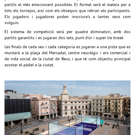
partits
el
més emocionant possibles.
El format serà el mateix per
a
tots els tornejos, així com els obsequis que rebran els participants.
Els jugadors i jugadores poden inscriure’s a tantes seus com
vulguin.
El sistema de competició serà per quadre eliminatori, amb dos
partits garantits i es jugaran dos sets, punt d’or i super tie break
L
es finals de c
ada seu i c
ada categoria es jugar
an
a
una pista que es
muntarà a
la plaça del Mercadal,
centre neuràlgic i eix comercial i
de vida social de la ciutat de Reus, i que té com objectiu principal
acostar el pàdel a la ciutat.