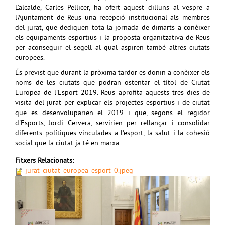
L'alcalde, Carles Pellicer, ha ofert aquest dilluns al vespre a
l'Ajuntament de Reus una recepció institucional als membres
del jurat, que dediquen tota la jornada de dimarts a conèixer
els equipaments esportius i la proposta organitzativa de Reus
per aconseguir el segell al qual aspiren també altres ciutats
europees.
És previst que durant la pròxima tardor es donin a conèixer els
noms de les ciutats que podran ostentar el títol de Ciutat
Europea de l'Esport 2019. Reus aprofita aquests tres dies de
visita del jurat per explicar els projectes esportius i de ciutat
que es desenvoluparien el 2019 i que, segons el regidor
d'Esports, Jordi Cervera, servirien per rellançar i consolidar
diferents polítiques vinculades a l'esport, la salut i la cohesió
social que la ciutat ja té en marxa.
Fitxers Relacionats:
jurat_ciutat_europea_esport_0.jpeg