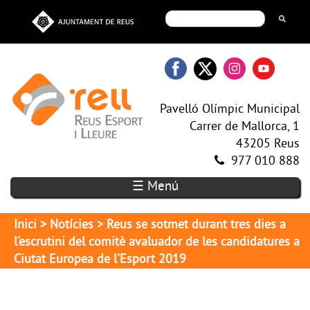
Pavelló Olímpic Municipal
Carrer de Mallorca, 1
43205 Reus
977 010 888
☰ Menú
Inici
>
Notícies
> Reus se sotmet durant tres dies a
l'escrutini del comitè avaluador de les candidatures a
Ciutat Europea de l'Esport 2019