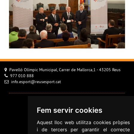
Pavelló Olímpic Municipal, Carrer de Mallorca,1 - 43205 Reus
977 010 888
info.esport@reusesport.cat
Avís Legal
Fem servir cookies
Configurar cookies
Política de Cookies
Aquest lloc web utilitza cookies pròpies
i de tercers per garantir el correcte
Política de privacitat