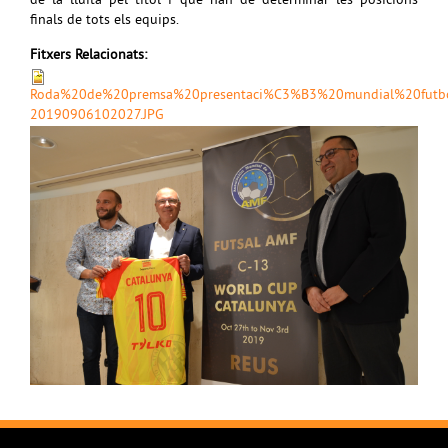
de la lluita pel títol i que han de determinar les posicions
finals de tots els equips.
Fitxers Relacionats:
Roda%20de%20premsa%20presentaci%C3%B3%20mundial%20futb
20190906102027.JPG