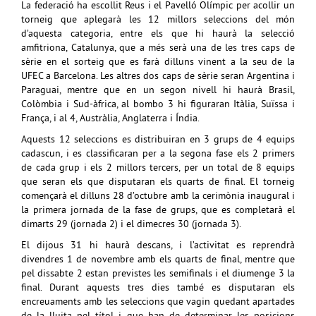
La federació ha escollit Reus i el Pavelló Olímpic per acollir un
torneig que aplegarà les 12 millors seleccions del món
d’aquesta categoria, entre els que hi haurà la selecció
amfitriona, Catalunya, que a més serà una de les tres caps de
sèrie en el sorteig que es farà dilluns vinent a la seu de la
UFEC a Barcelona. Les altres dos caps de sèrie seran Argentina i
Paraguai, mentre que en un segon nivell hi haurà Brasil,
Colòmbia i Sud-àfrica, al bombo 3 hi figuraran Itàlia, Suïssa i
França, i al 4, Austràlia, Anglaterra i Índia.
Aquests 12 seleccions es distribuiran en 3 grups de 4 equips
cadascun, i es classificaran per a la segona fase els 2 primers
de cada grup i els 2 millors tercers, per un total de 8 equips
que seran els que disputaran els quarts de final. El torneig
començarà el dilluns 28 d’octubre amb la cerimònia inaugural i
la primera jornada de la fase de grups, que es completarà el
dimarts 29 (jornada 2) i el dimecres 30 (jornada 3).
El dijous 31 hi haurà descans, i l’activitat es reprendrà
divendres 1 de novembre amb els quarts de final, mentre que
pel dissabte 2 estan previstes les semifinals i el diumenge 3 la
final. Durant aquests tres dies també es disputaran els
encreuaments amb les seleccions que vagin quedant apartades