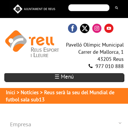
Pavelló Olímpic Municipal
Carrer de Mallorca, 1
43205 Reus
977 010 888
☰ Menú
Inici
>
Notícies
> Reus serà la seu del Mundial de
futbol sala sub13
Empresa