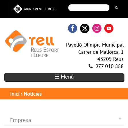
Pavelló Olímpic Municipal
Carrer de Mallorca, 1
43205 Reus
977 010 888
☰ Menú
Inici
›
Notícies
Empresa