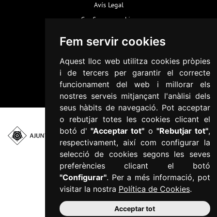
Avís Legal
Configurar cookies
Política de Cookies
Fem servir cookies
Política de privacitat
Aquest lloc web utilitza cookies pròpies
Informació addicional RGPD
i de tercers per garantir el correcte
Accessibilitat
funcionament del web i millorar els
Mapa web
nostres serveis mitjançant l'anàlisi dels
seus hàbits de navegació. Pot acceptar
o rebutjar totes les cookies clicant el
botó d'
"Acceptar tot"
o
"Rebutjar tot"
,
respectivament, així com configurar la
Plaça del Mercadal ·
43201 Reus
selecció de cookies segons les seves
977 010 010
preferències clicant el botó
ajuntament@reus.cat
|
"Configurar"
. Per a més informació, pot
reus.cat
visitar la nostra
Política de Cookies
.
Acceptar tot